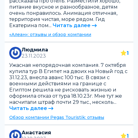
рассказала про отель. Разместили хорошо,
питание вкусное и разнообразное, детям
очень понравилось. Анимация отличная,
территория чистая, море рядом. Гид
Екатерина пом...
Читать далее
«Алеан»: отзывы и обзор компании
Людмила
1
23.11.2023
Ужасная непорядочная компания. 7 октября
купила тур В Египет на двоих на Новый год с
31.12.23, внесла аванс 100 тыс. В связи с
военными действиями на границе с
Египтом решила не рисковать жизнью и
оформила отказ от тура 18.10.23г. Мне тут же
насчитали штраф почти 29 тыс., несколь...
Читать далее
Обзор компании Pegas Touristik: отзывы
Анастасия
1