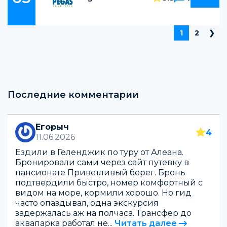
Пагина
1
2
❯
записе
Последние комментарии
Егорыч
4
11.06.2026
Ездили в Геленджик по туру от Алеана.
Бронировали сами через сайт путевку в
пансионате Приветливый берег. Бронь
подтвердили быстро, номер комфортный с
видом на море, кормили хорошо. Но гид
часто опаздывал, одна экскурсия
задержалась аж на полчаса. Трансфер до
аквапарка работал не...
Читать далее