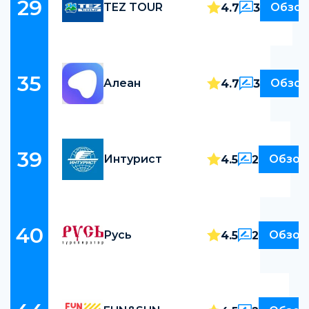
29
TEZ TOUR
Обзор
4.7
3
35
Алеан
Обзор
4.7
3
39
Интурист
Обзор
4.5
2
40
Русь
Обзор
4.5
2