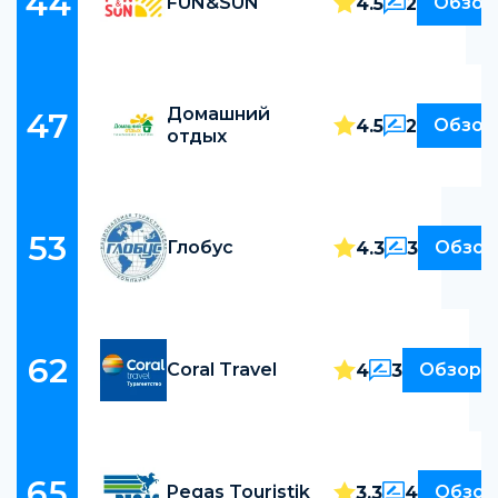
44
FUN&SUN
Обзор
4.5
2
Домашний
47
Обзор
4.5
2
отдых
53
Глобус
Обзор
4.3
3
62
Coral Travel
Обзор
4
3
65
Pegas Touristik
Обзор
3.3
4