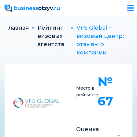
☰
Главная
»
Рейтинг
»
VFS Global –
визовых
визовый центр:
агентств
отзывы о
компании
№
Место в
рейтинге
67
Оценка