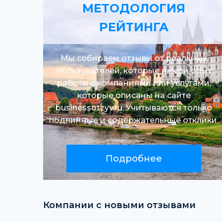
МЕТОДОЛОГИЯ
РЕЙТИНГА
Мы собираем отзывы от реальных
пользователей, которые имели опыт
работы с компаниями или услугами,
которые описаны на сайте
businessotzyv.ru. Учитываются только
подлинные и содержательные отклики.
Подробнее
Компании с новыми отзывами