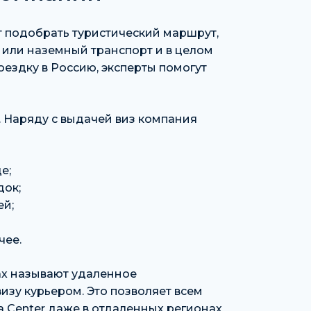
 подобрать туристический маршрут,
 или наземный транспорт и в целом
оездку в Россию, эксперты помогут
ет. Наряду с выдачей виз компания
е;
док;
ей;
чее.
ах называют удаленное
изу курьером. Это позволяет всем
 Center даже в отдаленных регионах