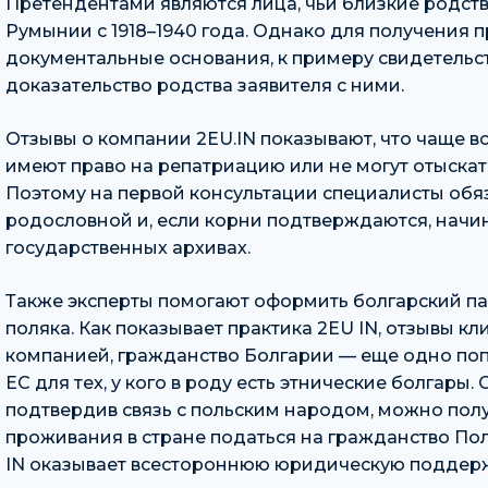
Претендентами являются лица, чьи близкие родст
Румынии с 1918–1940 года. Однако для получения п
документальные основания, к примеру свидетельс
доказательство родства заявителя с ними.
Отзывы о компании 2EU.IN показывают, что чаще вс
имеют право на репатриацию или не могут отыска
Поэтому на первой консультации специалисты обя
родословной и, если корни подтверждаются, начин
государственных архивах.
Также эксперты помогают оформить болгарский па
поляка. Как показывает практика 2EU IN, отзывы к
компанией, гражданство Болгарии — еще одно по
ЕС для тех, у кого в роду есть этнические болгары.
подтвердив связь с польским народом, можно полу
проживания в стране податься на гражданство Пол
IN оказывает всестороннюю юридическую поддерж