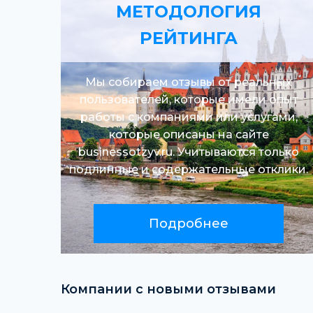
МЕТОДОЛОГИЯ
РЕЙТИНГА
Мы собираем отзывы от реальных
пользователей, которые имели опыт
работы с компаниями или услугами,
которые описаны на сайте
businessotzyv.ru. Учитываются только
подлинные и содержательные отклики.
Подробнее
Компании с новыми отзывами