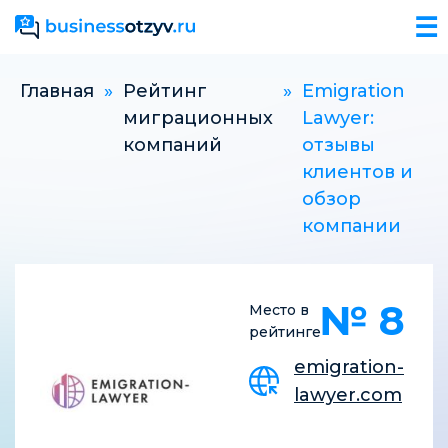
☰
Главная
»
Рейтинг
»
Emigration
миграционных
Lawyer:
компаний
отзывы
клиентов и
обзор
компании
№ 8
Место в
рейтинге
emigration-
lawyer.com